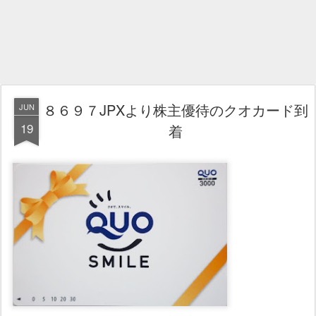
８６９７JPXより株主優待のクオカード到
JUN
19
着