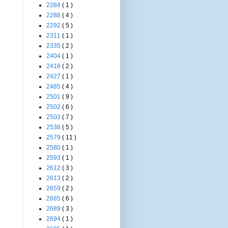
2284
( 1 )
2288
( 4 )
2292
( 5 )
2311
( 1 )
2335
( 2 )
2404
( 1 )
2418
( 2 )
2427
( 1 )
2485
( 4 )
2501
( 9 )
2502
( 6 )
2503
( 7 )
2538
( 5 )
2579
( 11 )
2580
( 1 )
2593
( 1 )
2612
( 3 )
2613
( 2 )
2659
( 2 )
2685
( 6 )
2689
( 3 )
2694
( 1 )