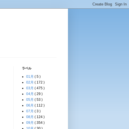
ラベル
01月
( 5 )
02月
( 172 )
03月
( 475 )
04月
( 29 )
05月
( 53 )
06月
( 112 )
07月
( 3 )
08月
( 124 )
09月
( 354 )
10月
( 30 )