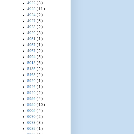
4922
( 3 )
4923
( 11 )
4924
( 2 )
4927
( 5 )
4928
( 2 )
4929
( 3 )
4951
( 1 )
4957
( 1 )
4967
( 2 )
4994
( 5 )
5018
( 6 )
5185
( 2 )
5463
( 2 )
5929
( 1 )
5946
( 1 )
5949
( 2 )
5956
( 4 )
5959
( 10 )
6005
( 4 )
6070
( 2 )
6073
( 3 )
6082
( 1 )