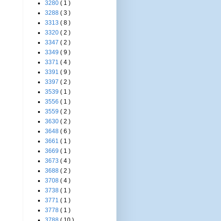
3280
( 1 )
3288
( 3 )
3313
( 8 )
3320
( 2 )
3347
( 2 )
3349
( 9 )
3371
( 4 )
3391
( 9 )
3397
( 2 )
3539
( 1 )
3556
( 1 )
3559
( 2 )
3630
( 2 )
3648
( 6 )
3661
( 1 )
3669
( 1 )
3673
( 4 )
3688
( 2 )
3708
( 4 )
3738
( 1 )
3771
( 1 )
3778
( 1 )
3788
( 10 )