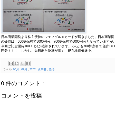
日本商業開発より株主優待のジェフグルメカードが届きました。日本商業開
の優待は、300株保有で3000円分、700株保有で6000円分となっていますが
今回は記念優待1000円分が追加されています。2人とも700株所有で合計1400
円分！！！ しかし、先日出た決算が悪く、現在株価低迷中。
ラベル:
03月
,
09月
,
3252
,
食事券
,
優待
0 件のコメント :
コメントを投稿