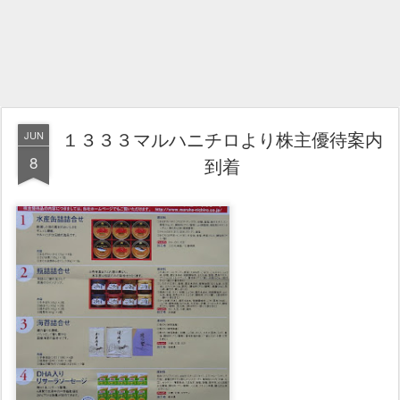
１３３３マルハニチロより株主優待案内
JUN
8
到着