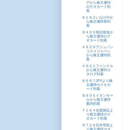
アから株主優待
のクオカード到
着
８１８２いなげやか
ら株主優待券到
着
９４０５朝日放送か
ら株主優待のク
オカード到着
４９２９アジュバン
コスメジャパン
から株主優待到
着
４９２１ファンケル
から株主優待カ
タログ到着
８６９７JPXより株
主優待のクオカ
ード到着
８９０５イオンモー
ルから株主優待
案内到着
７１６４全国保証よ
り株主優待のク
オカード到着
９７２８日本管財よ
り株主優待カタ