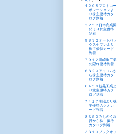
４２９８プロトコー
ポレーションよ
り株主優待カタ
ログ到着
３２５２日本商業開
発より株主優待
到着
９８３２オートバッ
クスセブンより
株主優待カード
到着
７０１２川崎重工業
の隠れ優待到着
６８２０アイコムか
ら株主優待カタ
ログ到着
６４５８新晃工業よ
り株主優待カタ
ログ到着
７４１７南陽より株
主優待のクオカ
ード到着
８３５０みちのく銀
行から株主優待
カタログ到着
３３１３ブックオフ