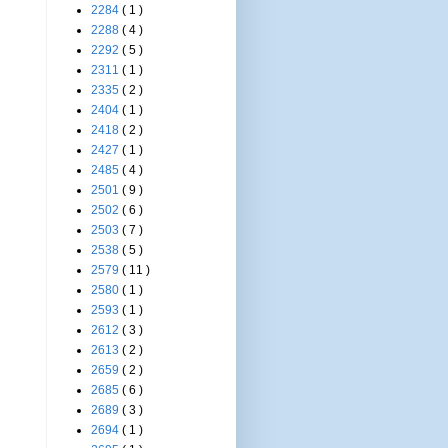
2284
( 1 )
2288
( 4 )
2292
( 5 )
2311
( 1 )
2335
( 2 )
2404
( 1 )
2418
( 2 )
2427
( 1 )
2485
( 4 )
2501
( 9 )
2502
( 6 )
2503
( 7 )
2538
( 5 )
2579
( 11 )
2580
( 1 )
2593
( 1 )
2612
( 3 )
2613
( 2 )
2659
( 2 )
2685
( 6 )
2689
( 3 )
2694
( 1 )