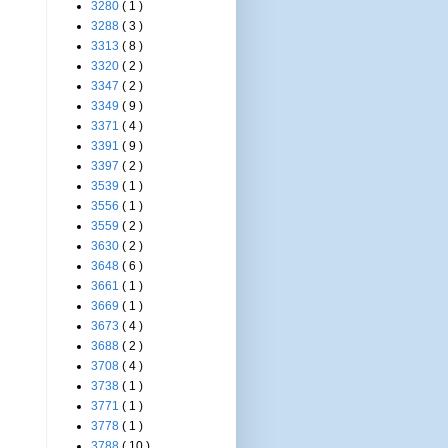
3280
( 1 )
3288
( 3 )
3313
( 8 )
3320
( 2 )
3347
( 2 )
3349
( 9 )
3371
( 4 )
3391
( 9 )
3397
( 2 )
3539
( 1 )
3556
( 1 )
3559
( 2 )
3630
( 2 )
3648
( 6 )
3661
( 1 )
3669
( 1 )
3673
( 4 )
3688
( 2 )
3708
( 4 )
3738
( 1 )
3771
( 1 )
3778
( 1 )
3788
( 10 )