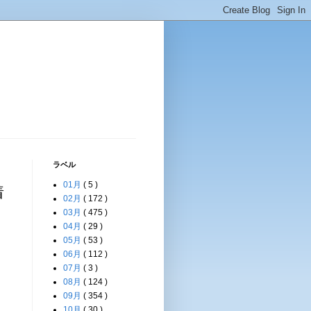
ラベル
01月
( 5 )
着
02月
( 172 )
03月
( 475 )
04月
( 29 )
05月
( 53 )
06月
( 112 )
07月
( 3 )
08月
( 124 )
09月
( 354 )
10月
( 30 )