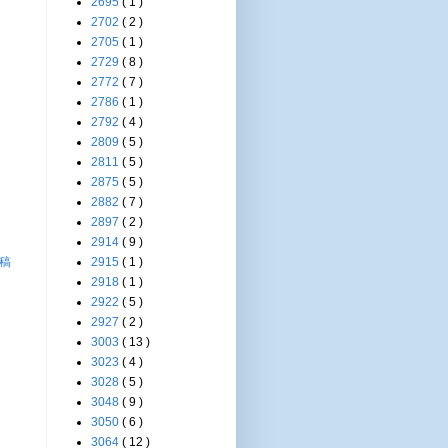
2695
( 1 )
2702
( 2 )
2705
( 1 )
2729
( 8 )
2772
( 7 )
2786
( 1 )
2792
( 4 )
2809
( 5 )
2811
( 5 )
2875
( 5 )
2882
( 7 )
2897
( 2 )
2914
( 9 )
2915
( 1 )
稿
2918
( 1 )
2922
( 5 )
2927
( 2 )
3003
( 13 )
3023
( 4 )
3028
( 5 )
3048
( 9 )
3050
( 6 )
3064
( 12 )