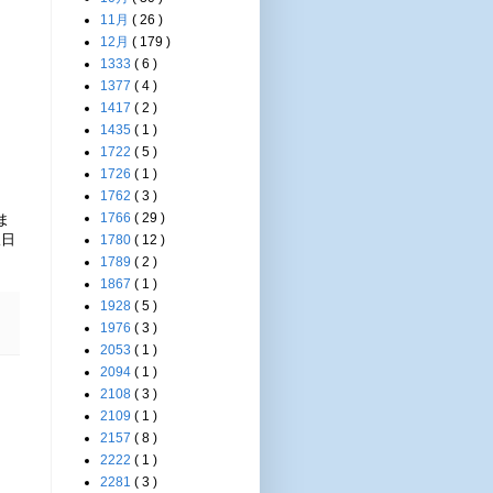
11月
( 26 )
12月
( 179 )
1333
( 6 )
1377
( 4 )
1417
( 2 )
1435
( 1 )
1722
( 5 )
1726
( 1 )
1762
( 3 )
1766
( 29 )
ま
望日
1780
( 12 )
1789
( 2 )
1867
( 1 )
1928
( 5 )
1976
( 3 )
2053
( 1 )
2094
( 1 )
2108
( 3 )
2109
( 1 )
2157
( 8 )
2222
( 1 )
2281
( 3 )