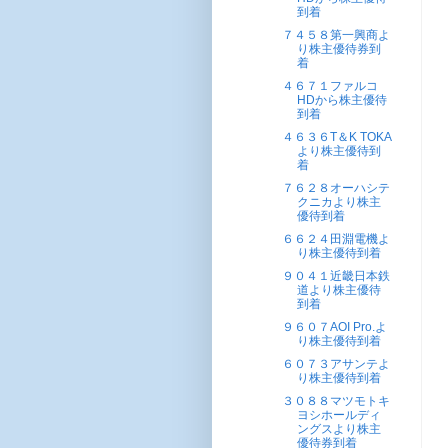
到着
７４５８第一興商よ
り株主優待券到
着
４６７１ファルコ
HDから株主優待
到着
４６３６T＆K TOKA
より株主優待到
着
７６２８オーハシテ
クニカより株主
優待到着
６６２４田淵電機よ
り株主優待到着
９０４１近畿日本鉄
道より株主優待
到着
９６０７AOI Pro.よ
り株主優待到着
６０７３アサンテよ
り株主優待到着
３０８８マツモトキ
ヨシホールディ
ングスより株主
優待券到着