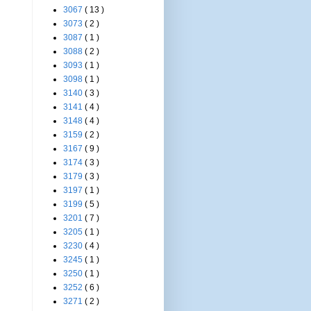
3067
( 13 )
3073
( 2 )
3087
( 1 )
3088
( 2 )
3093
( 1 )
3098
( 1 )
3140
( 3 )
3141
( 4 )
3148
( 4 )
3159
( 2 )
3167
( 9 )
3174
( 3 )
3179
( 3 )
3197
( 1 )
3199
( 5 )
3201
( 7 )
3205
( 1 )
3230
( 4 )
3245
( 1 )
3250
( 1 )
3252
( 6 )
3271
( 2 )