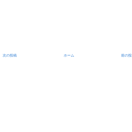
次の投稿
ホーム
前の投