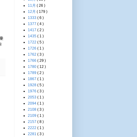
11月
( 26 )
12月
( 179 )
1333
( 6 )
1377
( 4 )
1417
( 2 )
1435
( 1 )
乗
1722
( 5 )
内
1726
( 1 )
1762
( 3 )
1766
( 29 )
1780
( 12 )
1789
( 2 )
1867
( 1 )
1928
( 5 )
1976
( 3 )
2053
( 1 )
2094
( 1 )
2108
( 3 )
2109
( 1 )
2157
( 8 )
2222
( 1 )
2281
( 3 )