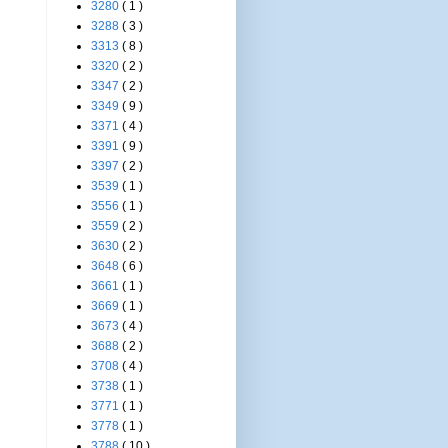
3280
( 1 )
3288
( 3 )
3313
( 8 )
3320
( 2 )
3347
( 2 )
3349
( 9 )
3371
( 4 )
3391
( 9 )
3397
( 2 )
3539
( 1 )
3556
( 1 )
3559
( 2 )
3630
( 2 )
3648
( 6 )
3661
( 1 )
3669
( 1 )
3673
( 4 )
3688
( 2 )
3708
( 4 )
3738
( 1 )
3771
( 1 )
3778
( 1 )
3788
( 10 )