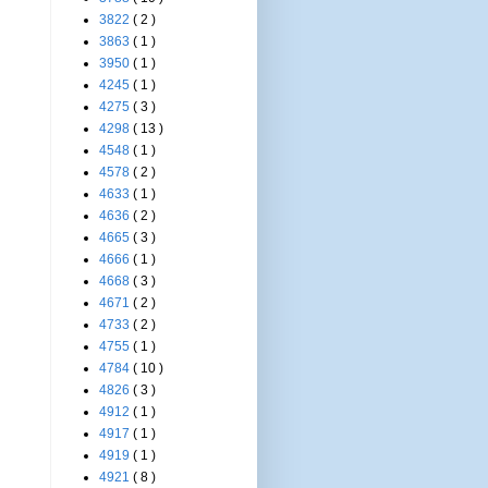
3822
( 2 )
3863
( 1 )
3950
( 1 )
4245
( 1 )
4275
( 3 )
4298
( 13 )
4548
( 1 )
4578
( 2 )
4633
( 1 )
4636
( 2 )
4665
( 3 )
4666
( 1 )
4668
( 3 )
4671
( 2 )
4733
( 2 )
4755
( 1 )
4784
( 10 )
4826
( 3 )
4912
( 1 )
4917
( 1 )
4919
( 1 )
4921
( 8 )