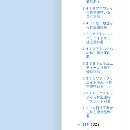
酒到着１
７４７６アズワンか
ら株主優待カタ
ログ到着
９４０５朝日放送か
ら株主優待着
８７９８アドバンス
クリエイトから
株主優待着
７４１２アトムから
の株主優待案内
着
９３６８キムラユニ
ティーより株主
優待到着
３３７１ソフトクリ
エイトHDから株
主優待到着
９９４６ミニストッ
プから株主優待
パスポート到着
７２３０日信工業か
ら株主優待品到
着
►
11月
( 32 )