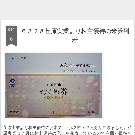
６３２８荏原実業より株主優待の米券到
SEP
6
着
荏原実業より株主優待のお米券１㎏x２枚ｘ２人分が届きました。荏
原実業は７月に株主優待の廃止を発表しているので今回が最後で