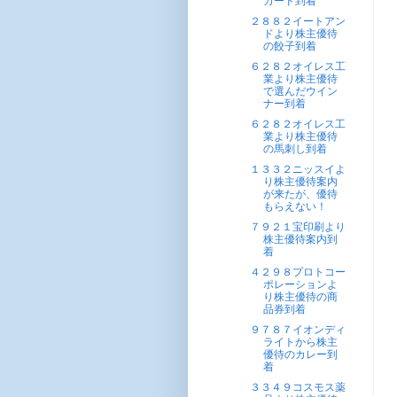
カード到着
２８８２イートアン
ドより株主優待
の餃子到着
６２８２オイレス工
業より株主優待
で選んだウイン
ナー到着
６２８２オイレス工
業より株主優待
の馬刺し到着
１３３２ニッスイよ
り株主優待案内
が来たが、優待
もらえない！
７９２１宝印刷より
株主優待案内到
着
４２９８プロトコー
ポレーションよ
り株主優待の商
品券到着
９７８７イオンディ
ライトから株主
優待のカレー到
着
３３４９コスモス薬