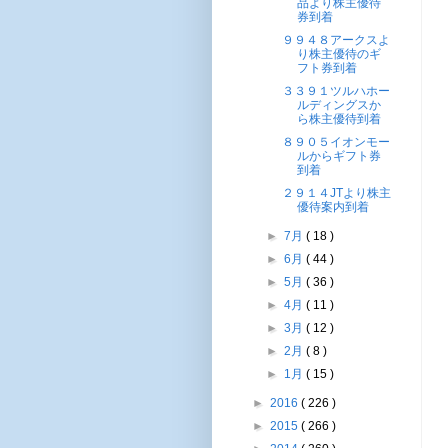
品より株主優待
券到着
９９４８アークスよ
り株主優待のギ
フト券到着
３３９１ツルハホー
ルディングスか
ら株主優待到着
８９０５イオンモー
ルからギフト券
到着
２９１４JTより株主
優待案内到着
►
7月
( 18 )
►
6月
( 44 )
►
5月
( 36 )
►
4月
( 11 )
►
3月
( 12 )
►
2月
( 8 )
►
1月
( 15 )
►
2016
( 226 )
►
2015
( 266 )