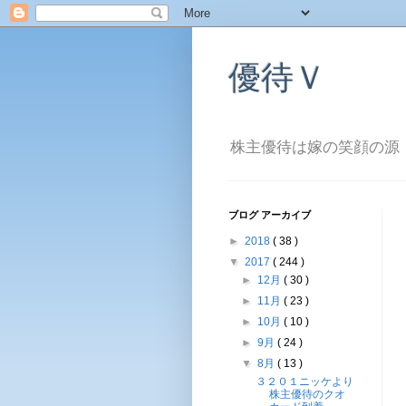
優待Ｖ
株主優待は嫁の笑顔の源
ブログ アーカイブ
►
2018
( 38 )
▼
2017
( 244 )
►
12月
( 30 )
►
11月
( 23 )
►
10月
( 10 )
►
9月
( 24 )
▼
8月
( 13 )
３２０１ニッケより
株主優待のクオ