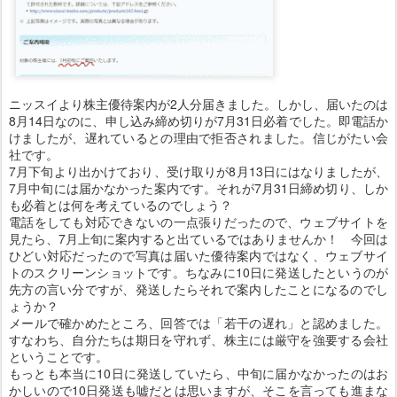
ニッスイより株主優待案内が2人分届きました。しかし、届いたのは
8月14日なのに、申し込み締め切りが7月31日必着でした。即電話か
けましたが、遅れているとの理由で拒否されました。信じがたい会
社です。
7月下旬より出かけており、受け取りが8月13日にはなりましたが、
7月中旬には届かなかった案内です。それが7月31日締め切り、しか
も必着とは何を考えているのでしょう？
電話をしても対応できないの一点張りだったので、ウェブサイトを
見たら、7月上旬に案内すると出ているではありませんか！ 今回は
ひどい対応だったので写真は届いた優待案内ではなく、ウェブサイ
トのスクリーンショットです。ちなみに10日に発送したというのが
先方の言い分ですが、発送したらそれで案内したことになるのでし
ょうか？
メールで確かめたところ、回答では「若干の遅れ」と認めました。
すなわち、自分たちは期日を守れず、株主には厳守を強要する会社
ということです。
もっとも本当に10日に発送していたら、中旬に届かなかったのはお
かしいので10日発送も嘘だとは思いますが、そこを言っても進まな