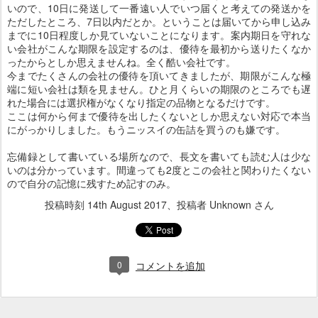
いので、10日に発送して一番遠い人でいつ届くと考えての発送かを
ただしたところ、7日以内だとか。ということは届いてから申し込み
までに10日程度しか見ていないことになります。案内期日を守れな
い会社がこんな期限を設定するのは、優待を最初から送りたくなか
ったからとしか思えませんね。全く酷い会社です。
今までたくさんの会社の優待を頂いてきましたが、期限がこんな極
端に短い会社は類を見ません。ひと月くらいの期限のところでも遅
れた場合には選択権がなくなり指定の品物となるだけです。
ここは何から何まで優待を出したくないとしか思えない対応で本当
にがっかりしました。もうニッスイの缶詰を買うのも嫌です。
忘備録として書いている場所なので、長文を書いても読む人は少な
いのは分かっています。間違っても2度とこの会社と関わりたくない
ので自分の記憶に残すため記すのみ。
投稿時刻
14th August 2017
、投稿者 Unknown さん
0
コメントを追加