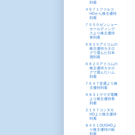
到着
４６７１ファルコ
HDから株主優待
到着
７５５０ゼンショー
ホールディング
スより株主優待
券到着
６８２０アイコムの
株主優待カタロ
グで選んだ日本
酒到着
６８２０アイコムの
株主優待カタロ
グで選んだハム
到着
７６４７音通より株
主優待到着
９８３１ヤマダ電機
より株主優待券
到着
２１５７コシダカ
HDより株主優待
到着
８４０１OUGHDよ
り株主優待の鯨
到着