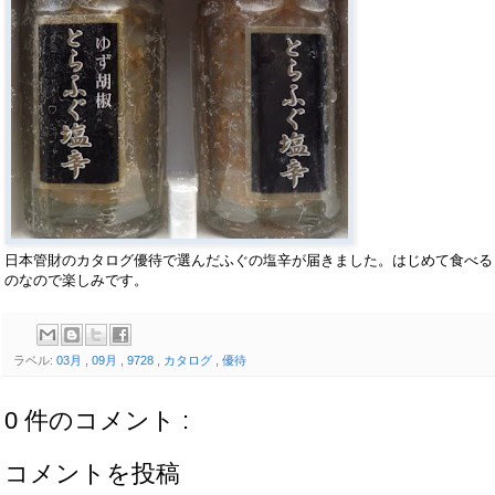
日本管財のカタログ優待で選んだふぐの塩辛が届きました。はじめて食べる
のなので楽しみです。
ラベル:
03月
,
09月
,
9728
,
カタログ
,
優待
0 件のコメント :
コメントを投稿