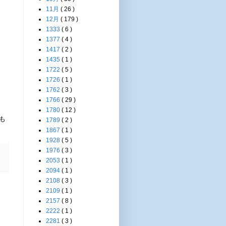
11月
( 26 )
12月
( 179 )
1333
( 6 )
1377
( 4 )
1417
( 2 )
1435
( 1 )
1722
( 5 )
1726
( 1 )
1762
( 3 )
1766
( 29 )
1780
( 12 )
も
1789
( 2 )
1867
( 1 )
1928
( 5 )
1976
( 3 )
2053
( 1 )
2094
( 1 )
2108
( 3 )
2109
( 1 )
2157
( 8 )
2222
( 1 )
2281
( 3 )