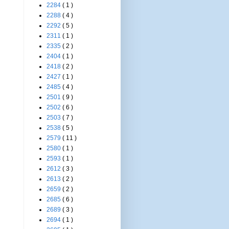
2284
( 1 )
2288
( 4 )
2292
( 5 )
2311
( 1 )
2335
( 2 )
2404
( 1 )
2418
( 2 )
2427
( 1 )
2485
( 4 )
2501
( 9 )
2502
( 6 )
2503
( 7 )
2538
( 5 )
2579
( 11 )
2580
( 1 )
2593
( 1 )
2612
( 3 )
2613
( 2 )
2659
( 2 )
2685
( 6 )
2689
( 3 )
2694
( 1 )