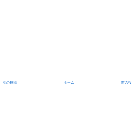
次の投稿
ホーム
前の投