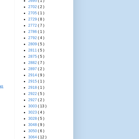
2695
( 1 )
2702
( 2 )
2705
( 1 )
2729
( 8 )
2772
( 7 )
2786
( 1 )
2792
( 4 )
2809
( 5 )
2811
( 5 )
2875
( 5 )
2882
( 7 )
2897
( 2 )
2914
( 9 )
2915
( 1 )
稿
2918
( 1 )
2922
( 5 )
2927
( 2 )
3003
( 13 )
3023
( 4 )
3028
( 5 )
3048
( 9 )
3050
( 6 )
3064
( 12 )