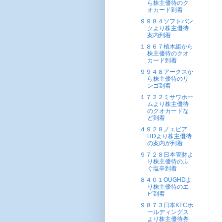
ら株主優待のク
オカード到着
９９８４ソフトバン
クより株主優待
案内到着
１８６７植木組から
株主優待のクオ
カード到着
９９４８アークスか
ら株主優待のリ
ンゴ到着
１７２２ミサワホー
ムより株主優待
のクオカードな
ど到着
４９２８ノエビア
HDより株主優待
の案内が到着
９７２８日本管財よ
り株主優待のふ
ぐ塩辛到着
８４０１OUGHDよ
り株主優待のエ
ビ到着
９８７３日本KFCホ
ールディングス
より株主優待券