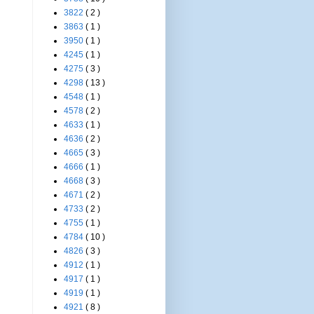
3822
( 2 )
3863
( 1 )
3950
( 1 )
4245
( 1 )
4275
( 3 )
4298
( 13 )
4548
( 1 )
4578
( 2 )
4633
( 1 )
4636
( 2 )
4665
( 3 )
4666
( 1 )
4668
( 3 )
4671
( 2 )
4733
( 2 )
4755
( 1 )
4784
( 10 )
4826
( 3 )
4912
( 1 )
4917
( 1 )
4919
( 1 )
4921
( 8 )