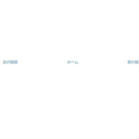
次の投稿
ホーム
前の投