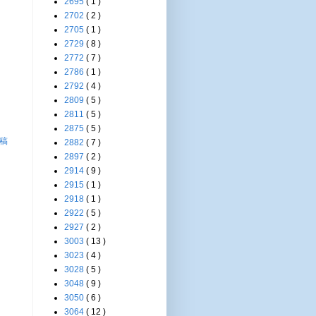
2695
( 1 )
2702
( 2 )
2705
( 1 )
2729
( 8 )
2772
( 7 )
2786
( 1 )
2792
( 4 )
2809
( 5 )
2811
( 5 )
2875
( 5 )
稿
2882
( 7 )
2897
( 2 )
2914
( 9 )
2915
( 1 )
2918
( 1 )
2922
( 5 )
2927
( 2 )
3003
( 13 )
3023
( 4 )
3028
( 5 )
3048
( 9 )
3050
( 6 )
3064
( 12 )