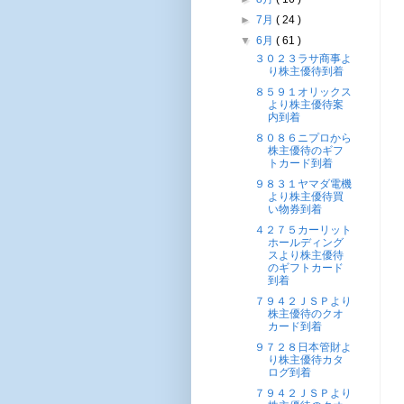
►
7月
( 24 )
▼
6月
( 61 )
３０２３ラサ商事よ
り株主優待到着
８５９１オリックス
より株主優待案
内到着
８０８６ニプロから
株主優待のギフ
トカード到着
９８３１ヤマダ電機
より株主優待買
い物券到着
４２７５カーリット
ホールディング
スより株主優待
のギフトカード
到着
７９４２ＪＳＰより
株主優待のクオ
カード到着
９７２８日本管財よ
り株主優待カタ
ログ到着
７９４２ＪＳＰより