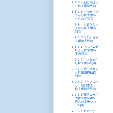
７１６４全国保証よ
り株主優待到着
６８７５メガチップ
スから株主優待
カタログ到着
４９９４大成ラミッ
クから株主優待
到着
４９２３コタから株
主優待品到着
１３３３マルハニチ
ロより株主優待
案内到着
４９１７マンダムか
ら株主優待到着
２８７５東洋水産よ
り株主優待案内
到着
８２８７マックスバ
リュ西日本より
株主優待券到着
１７６６東建コーポ
の株主優待券で
購入の電子レン
ジ到着
７９５１ヤマハから