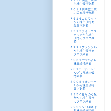
１９７６明星工業か
ら株主優待到着
７０１２川崎重工業
の隠れ優待到着
７６１６コロワイド
から株主優待商
品案内到着
７３１３テイ・エス
テックから株主
優待カタログ到
着
４９２１ファンケル
から株主優待カ
タログ到着
７９５１ヤマハより
株主優待到着
２６１３J-オイルミ
ルズより株主優
待到着
８９０５イオンモー
ルから株主優待
案内到着
８３５０みちのく銀
行から株主優待
カタログ到着
２２９２SFOODSよ
り株主特別販売