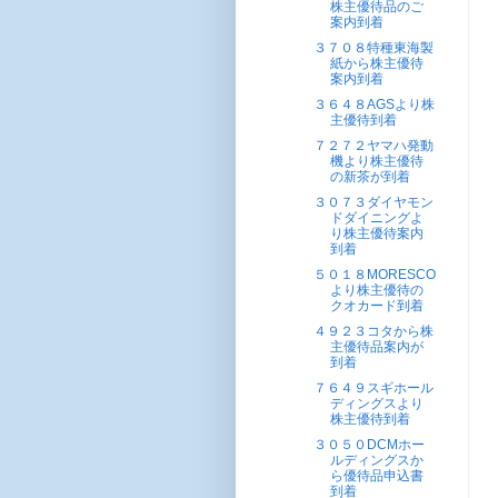
株主優待品のご
案内到着
３７０８特種東海製
紙から株主優待
案内到着
３６４８AGSより株
主優待到着
７２７２ヤマハ発動
機より株主優待
の新茶が到着
３０７３ダイヤモン
ドダイニングよ
り株主優待案内
到着
５０１８MORESCO
より株主優待の
クオカード到着
４９２３コタから株
主優待品案内が
到着
７６４９スギホール
ディングスより
株主優待到着
３０５０DCMホー
ルディングスか
ら優待品申込書
到着