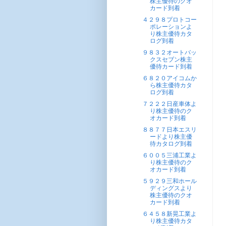
株主優待のクオ
カード到着
４２９８プロトコー
ポレーションよ
り株主優待カタ
ログ到着
９８３２オートバッ
クスセブン株主
優待カード到着
６８２０アイコムか
ら株主優待カタ
ログ到着
７２２２日産車体よ
り株主優待のク
オカード到着
８８７７日本エスリ
ードより株主優
待カタログ到着
６００５三浦工業よ
り株主優待のク
オカード到着
５９２９三和ホール
ディングスより
株主優待のクオ
カード到着
６４５８新晃工業よ
り株主優待カタ