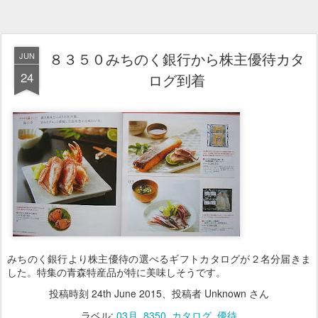
８３５０みちのく銀行から株主優待カタ
JUN
24
ログ到着
みちのく銀行より株主優待の選べるギフトカタログが２名分届きま
した。特集の青森特産品が特に美味しそうです。
投稿時刻
24th June 2015
、投稿者 Unknown さん
ラベル:
03月
8350
カタログ
優待