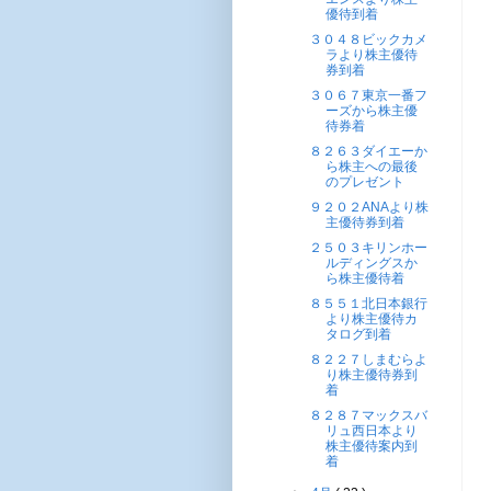
優待到着
３０４８ビックカメ
ラより株主優待
券到着
３０６７東京一番フ
ーズから株主優
待券着
８２６３ダイエーか
ら株主への最後
のプレゼント
９２０２ANAより株
主優待券到着
２５０３キリンホー
ルディングスか
ら株主優待着
８５５１北日本銀行
より株主優待カ
タログ到着
８２２７しまむらよ
り株主優待券到
着
８２８７マックスバ
リュ西日本より
株主優待案内到
着