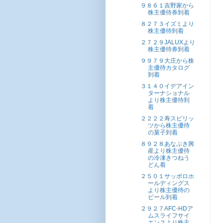
９８６１吉野家から
株主優待券到着
８２７３イズミより
株主優待到着
２７２９JALUXより
株主優待券到着
９９７９大庄から株
主優待カタログ
到着
３１４０イデアイン
ターナショナル
より株主優待到
着
２２２２寿スピリッ
ツから株主優待
の菓子到着
８９２８あなぶき興
産より株主優待
の冷凍きつねう
どん着
２５０１サッポロホ
ールディングス
より株主優待の
ビール到着
２９２７AFC-HDア
ムスライフサイ
エンスより株主