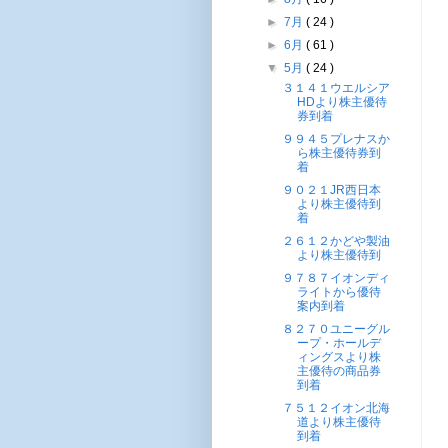
►
7月
( 24 )
►
6月
( 61 )
▼
5月
( 24 )
３１４１ウエルシア
HDより株主優待
券到着
９９４５プレナスか
ら株主優待券到
着
９０２１JR西日本
より株主優待到
着
２６１２かどや製油
より株主優待到
９７８７イオンディ
ライトから優待
案内到着
８２７０ユニーグル
ープ・ホールデ
ィングスより株
主優待の商品券
到着
７５１２イオン北海
道より株主優待
到着