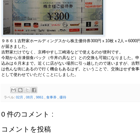
９８６１吉野家ホールディングスから株主優待券300円ｘ10枚ｘ2人＝6000
が届きました。
吉野家だけでなく、京樽やすし三崎港などで使えるのが便利です。
今期から冷凍個食パック（牛丼の具など）との交換も可能になりました。申
込みは６月末まで。近くに店がない場所に引っ越したので迷いますが、吉野
は色んな街にあるので行く機会もあるはず。ということで、交換はせず食事
として使わせていただくことにしました。
ラベル:
02月
,
08月
,
9861
,
食事券
,
優待
0 件のコメント :
コメントを投稿