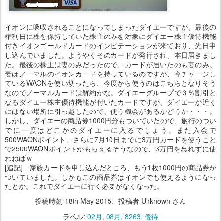
イオンに吸収されることになってしまったダイエーですが、最後の
権利日に株を保持していた株主のみを対象にダイエー株主優待機能
付きイオンゴールドカードのインビテーションが来ており、先日申
し込んでいました。ようやくそのカードが発行され、本日届きまし
た。最後の株主は妻のみだったので、カードが届いたのも妻のみ。
妻はノーマルのイオンカードを持っているのですが、今チャージし
ているWAONを使い切ったら、今度から使うのはこちらとなりそう
なのでノーマルカードは解約かな。ダイエーグループで３％割引と
なるダイエー株主優待機能が付いたカードですが、ダイエーが近く
にはない場所に引っ越したので、使う機会があるかどうか・・・。
しかし、ダイエーの商品券1000円分もついていたので、旅行のつい
でに一度はどこかのダイエーに入るでしょう。また入会で
500WAONポイント、さらに7月10日までに3万円カードを使うこと
で2500WAONポイントがもらえるそうなので、3万円を忘れずに使
わねばｗ
[追記] 家族カードを申し込んだところ、もう1枚1000円の商品券が
ついていました。しかもこの商品券はイオンでも使えるようになっ
たとか。これでダイエーに行く必要がなくなった。
投稿時刻
18th May 2015
、投稿者 Unknown さん
ラベル:
02月
08月
8263
優待