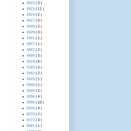
4922
( 3 )
4923
( 11 )
4924
( 2 )
4927
( 5 )
4928
( 2 )
4929
( 3 )
4951
( 1 )
4957
( 1 )
4967
( 2 )
4994
( 5 )
5018
( 6 )
5185
( 2 )
5463
( 2 )
5929
( 1 )
5946
( 1 )
5949
( 2 )
5956
( 4 )
5959
( 10 )
6005
( 4 )
6070
( 2 )
6073
( 3 )
6082
( 1 )