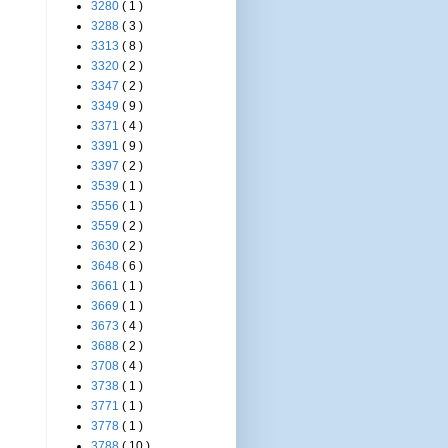
3280
( 1 )
3288
( 3 )
3313
( 8 )
3320
( 2 )
3347
( 2 )
3349
( 9 )
3371
( 4 )
3391
( 9 )
3397
( 2 )
3539
( 1 )
3556
( 1 )
3559
( 2 )
3630
( 2 )
3648
( 6 )
3661
( 1 )
3669
( 1 )
3673
( 4 )
3688
( 2 )
3708
( 4 )
3738
( 1 )
3771
( 1 )
3778
( 1 )
3788
( 10 )