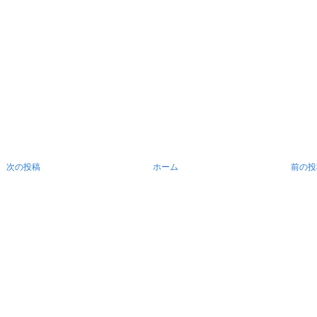
次の投稿
ホーム
前の投