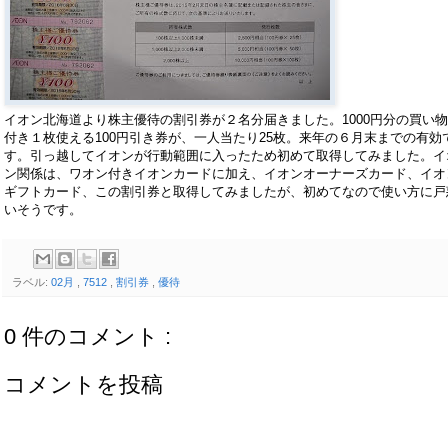
イオン北海道より株主優待の割引券が２名分届きました。1000円分の買い
付き１枚使える100円引き券が、一人当たり25枚。来年の６月末までの有効
す。引っ越してイオンが行動範囲に入ったため初めて取得してみました。イ
ン関係は、ワオン付きイオンカードに加え、イオンオーナーズカード、イオ
ギフトカード、この割引券と取得してみましたが、初めてなので使い方に戸
いそうです。
ラベル:
02月
,
7512
,
割引券
,
優待
0 件のコメント :
コメントを投稿