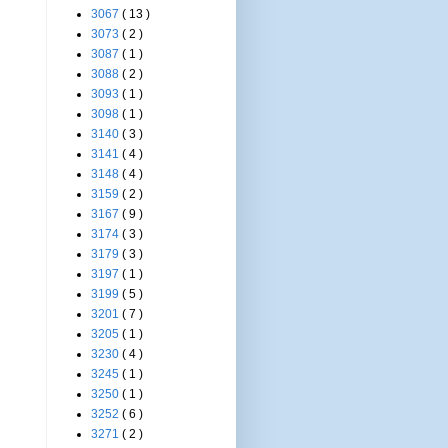
3067
( 13 )
3073
( 2 )
3087
( 1 )
3088
( 2 )
3093
( 1 )
3098
( 1 )
3140
( 3 )
3141
( 4 )
3148
( 4 )
3159
( 2 )
3167
( 9 )
3174
( 3 )
3179
( 3 )
3197
( 1 )
3199
( 5 )
3201
( 7 )
3205
( 1 )
3230
( 4 )
3245
( 1 )
3250
( 1 )
3252
( 6 )
3271
( 2 )