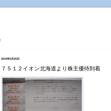
！
2015年5月25日
７５１２イオン北海道より株主優待到着