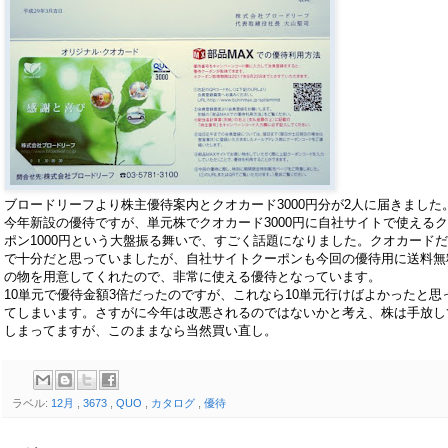
ブロードリーフより株主優待案内とクオカード3000円分が2人に届きました
今年新設の優待ですが、単元株でクオカード3000円に自社サイトで使える
ポン1000円という大盤振る舞いで、すごく話題になりました。クオカード
で十分だと思っていましたが、自社サイトクーポンも今回の優待用に送料無
の物を用意してくれたので、非常に使える優待となっています。
10単元で優待金額3倍だったのですが、これなら10単元行けばよかったと思
てしまいます。さすがに今年は改悪されるのではないかと考え、株は手放し
しまってますが、このままなら当然買い直し。
ラベル:
12月
,
3673
,
QUO
,
カタログ
,
優待