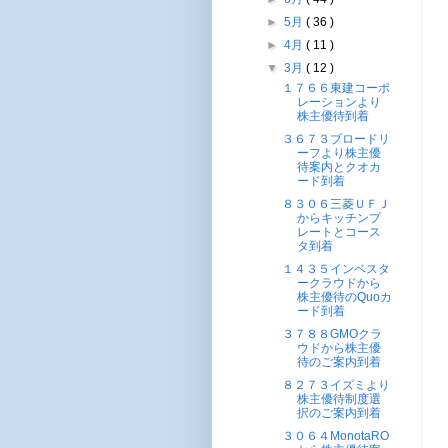
►
5月
( 36 )
►
4月
( 11 )
▼
3月
( 12 )
１７６６東建コーポ
レーションより
株主優待到着
３６７３ブロードリ
ーフより株主優
待案内とクオカ
ード到着
８３０６三菱ＵＦＪ
からキッチンプ
レートとコース
タ到着
１４３５インベスタ
ークラウドから
株主優待のQuoカ
ード到着
３７８８GMOクラ
ウドから株主優
待のご案内到着
８２７３イズミより
株主優待制度選
択のご案内到着
３０６４MonotaRO