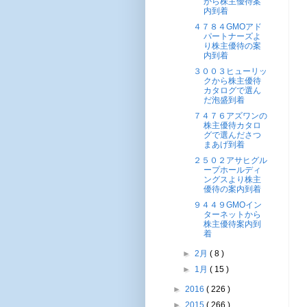
から株主優待案
内到着
４７８４GMOアド
パートナーズよ
り株主優待の案
内到着
３００３ヒューリッ
クから株主優待
カタログで選ん
だ泡盛到着
７４７６アズワンの
株主優待カタロ
グで選んださつ
まあげ到着
２５０２アサヒグル
ープホールディ
ングスより株主
優待の案内到着
９４４９GMOイン
ターネットから
株主優待案内到
着
►
2月
( 8 )
►
1月
( 15 )
►
2016
( 226 )
►
2015
( 266 )