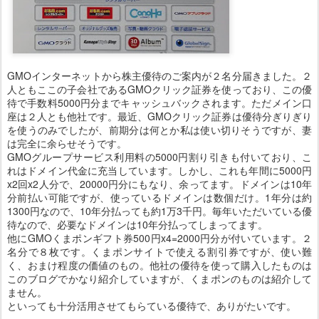
GMOインターネットから株主優待のご案内が２名分届きました。２
人ともここの子会社であるGMOクリック証券を使っており、この優
待で手数料5000円分までキャッシュバックされます。ただメイン口
座は２人とも他社です。最近、GMOクリック証券は優待分ぎりぎり
を使うのみでしたが、前期分は何とか私は使い切りそうですが、妻
は完全に余らせそうです。
GMOグループサービス利用料の5000円割り引きも付いており、こ
れはドメイン代金に充当しています。しかし、これも年間に5000円
x2回x2人分で、20000円分にもなり、余ってます。ドメインは10年
分前払い可能ですが、使っているドメインは数個だけ。1年分は約
1300円なので、10年分払っても約1万3千円。毎年いただいている優
待なので、必要なドメインは10年分払ってしまってます。
他にGMOくまポンギフト券500円x4=2000円分が付いています。２
名分で８枚です。くまポンサイトで使える割引券ですが、使い難
く、おまけ程度の価値のもの。他社の優待を使って購入したものは
このブログでかなり紹介していますが、くまポンのものは紹介して
ません。
といっても十分活用させてもらている優待で、ありがたいです。