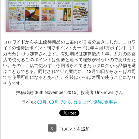
コロワイドから株主優待商品のご案内が２名分届きました。コロワ
イドの優待はポイント制でポイントカードに年４回1万ポイント（１
万円分）づつ加算されます。有効期限は加算後約１年。系列の飲食
店で使えるこのポイントは金券と違って端数が出ないのでありがた
い。その上、店で使わず、今回送られてきたカタログから品物を選
ぶこともできる。同封されていた案内に、12月18日からかっぱ寿司
でも使用可能になるとあった。今後はかっぱ寿司で使うことになり
そうです。
投稿時刻
30th November 2015
、投稿者 Unknown さん
ラベル:
03月
09月
7616
カタログ
優待
食事券
0
コメントを追加