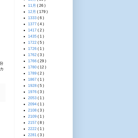
11月
( 26 )
12月
( 179 )
1333
( 6 )
1377
( 4 )
1417
( 2 )
1435
( 1 )
1722
( 5 )
1726
( 1 )
1762
( 3 )
1766
( 29 )
分
1780
( 12 )
カ
1789
( 2 )
1867
( 1 )
1928
( 5 )
1976
( 3 )
2053
( 1 )
2094
( 1 )
2108
( 3 )
2109
( 1 )
2157
( 8 )
2222
( 1 )
2281
( 3 )