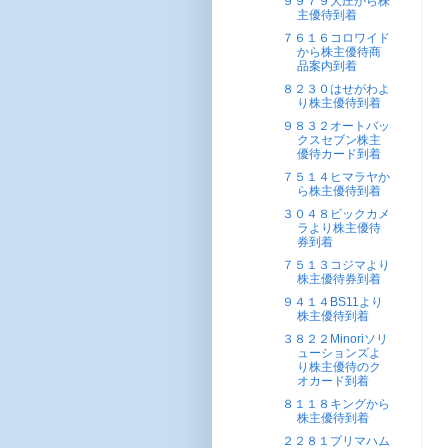
９９７９大庄から株
主優待到着
７６１６コロワイド
から株主優待商
品案内到着
８２３０はせがわよ
り株主優待到着
９８３２オートバッ
クスセブン株主
優待カード到着
７５１４ヒマラヤか
ら株主優待到着
３０４８ビックカメ
ラより株主優待
券到着
７５１３コジマより
株主優待券到着
９４１４BS11より
株主優待到着
３８２２Minoriソリ
ューションズよ
り株主優待のク
オカード到着
８１１８キングから
株主優待到着
２２８１プリマハム