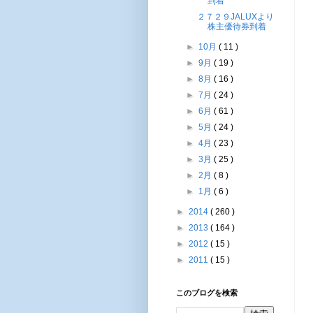
到着
２７２９JALUXより
株主優待券到着
►
10月
( 11 )
►
9月
( 19 )
►
8月
( 16 )
►
7月
( 24 )
►
6月
( 61 )
►
5月
( 24 )
►
4月
( 23 )
►
3月
( 25 )
►
2月
( 8 )
►
1月
( 6 )
►
2014
( 260 )
►
2013
( 164 )
►
2012
( 15 )
►
2011
( 15 )
このブログを検索