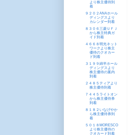
より株主優待到
着
９２０２ANAホール
ディングスより
カレンダー到着
８３０６三菱ＵＦＪ
から株主特典ガ
イド到着
４６６８明光ネット
ワークより株主
優待のクオカー
ド到着
３１９９綿半ホール
ディングスより
株主優待の案内
到着
２４８５ティアより
株主優待到着
７４４５ライトオン
から株主優待券
到着
８１８２いなげやか
ら株主優待券到
着
５０１８MORESCO
より株主優待の
クオカード到着