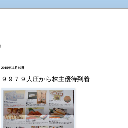
！
2015年11月30日
９９７９大庄から株主優待到着