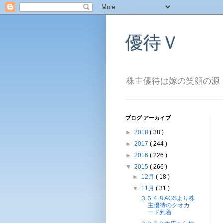
優待Ｖ
株主優待は嫁の笑顔の源
ブログ アーカイブ
►
2018
( 38 )
►
2017
( 244 )
►
2016
( 226 )
▼
2015
( 266 )
►
12月
( 18 )
▼
11月
( 31 )
３６４８AGSより株
主優待のクオカ
ード到着