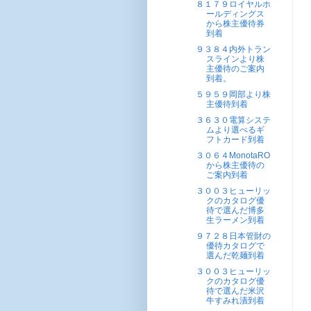
８１７９ロイヤルホ
ールディングス
から株主優待券
到着
９３８４内外トラン
スラインより株
主優待のご案内
到着。
５９５９岡部より株
主優待到着
３６３０電算システ
ムより選べるギ
フトカード到着
３０６４MonotaRO
から株主優待の
ご案内到着
３００３ヒューリッ
クのカタログ優
待で選んだ博多
生ラーメン到着
９７２８日本管財の
優待カタログで
選んだ乾麺到着
３００３ヒューリッ
クのカタログ優
待で選んだ米沢
牛すみれ漬到着