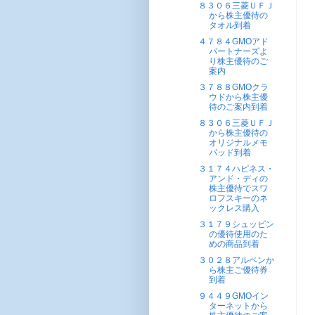
８３０６三菱ＵＦＪ
から株主優待の
タオル到着
４７８４GMOアド
パートナーズよ
り株主優待のご
案内
３７８８GMOクラ
ウドから株主優
待のご案内到着
８３０６三菱ＵＦＪ
から株主優待の
オリジナルメモ
パッド到着
３１７４ハピネス・
アンド・ディの
株主優待でスワ
ロフスキーのネ
ックレス購入
３１７９シュッピン
の優待使用のた
めの商品到着
３０２８アルペンか
ら株主ご優待券
到着
９４４９GMOイン
ターネットから