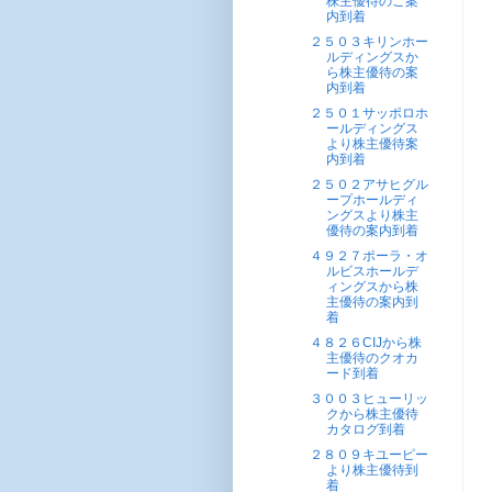
株主優待のご案
内到着
２５０３キリンホー
ルディングスか
ら株主優待の案
内到着
２５０１サッポロホ
ールディングス
より株主優待案
内到着
２５０２アサヒグル
ープホールディ
ングスより株主
優待の案内到着
４９２７ポーラ・オ
ルビスホールデ
ィングスから株
主優待の案内到
着
４８２６CIJから株
主優待のクオカ
ード到着
３００３ヒューリッ
クから株主優待
カタログ到着
２８０９キユーピー
より株主優待到
着