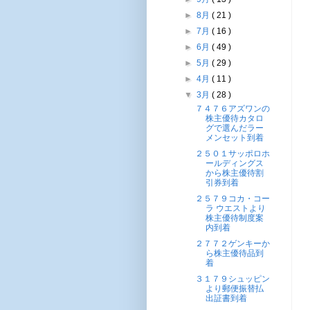
►
8月
( 21 )
►
7月
( 16 )
►
6月
( 49 )
►
5月
( 29 )
►
4月
( 11 )
▼
3月
( 28 )
７４７６アズワンの
株主優待カタロ
グで選んだラー
メンセット到着
２５０１サッポロホ
ールディングス
から株主優待割
引券到着
２５７９コカ・コー
ラ ウエストより
株主優待制度案
内到着
２７７２ゲンキーか
ら株主優待品到
着
３１７９シュッピン
より郵便振替払
出証書到着