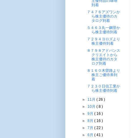
主優待品の味噌
到着
７４７６アズワンか
ら株主優待のカ
タログ到着
５４６３丸一鋼管か
ら株主優待到着
７２９４ヨロズより
株主優待到着
８７９８アドバンス
クリエイトから
株主優待のカタ
ログ到着
８１６０木曽路より
株主ご優待券到
着
７２３０日信工業か
ら株主優待到着
►
11月
( 26 )
►
10月
( 8 )
►
9月
( 16 )
►
8月
( 16 )
►
7月
( 22 )
►
6月
( 41 )