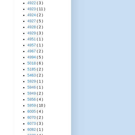
4922
( 3 )
4923
( 11 )
4924
( 2 )
4927
( 5 )
4928
( 2 )
4929
( 3 )
4951
( 1 )
4957
( 1 )
4967
( 2 )
4994
( 5 )
5018
( 6 )
5185
( 2 )
5463
( 2 )
5929
( 1 )
5946
( 1 )
5949
( 2 )
5956
( 4 )
5959
( 10 )
6005
( 4 )
6070
( 2 )
6073
( 3 )
6082
( 1 )