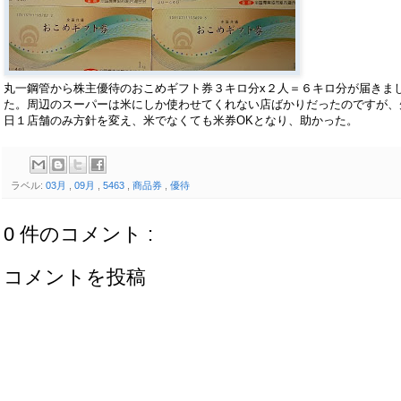
丸一鋼管から株主優待のおこめギフト券３キロ分x２人＝６キロ分が届きま
た。周辺のスーパーは米にしか使わせてくれない店ばかりだったのですが、
日１店舗のみ方針を変え、米でなくても米券OKとなり、助かった。
ラベル:
03月
,
09月
,
5463
,
商品券
,
優待
0 件のコメント :
コメントを投稿