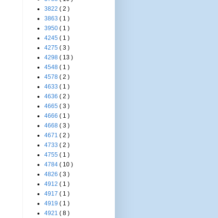
3822
( 2 )
3863
( 1 )
3950
( 1 )
4245
( 1 )
4275
( 3 )
4298
( 13 )
4548
( 1 )
4578
( 2 )
4633
( 1 )
4636
( 2 )
4665
( 3 )
4666
( 1 )
4668
( 3 )
4671
( 2 )
4733
( 2 )
4755
( 1 )
4784
( 10 )
4826
( 3 )
4912
( 1 )
4917
( 1 )
4919
( 1 )
4921
( 8 )