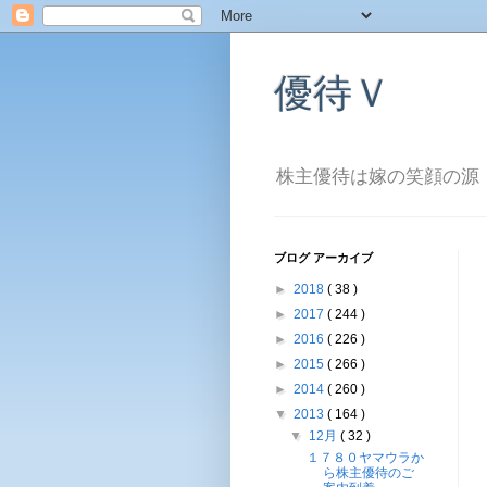
優待Ｖ
株主優待は嫁の笑顔の源
ブログ アーカイブ
►
2018
( 38 )
►
2017
( 244 )
►
2016
( 226 )
►
2015
( 266 )
►
2014
( 260 )
▼
2013
( 164 )
▼
12月
( 32 )
１７８０ヤマウラか
ら株主優待のご