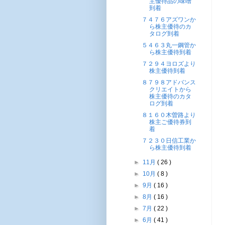
主優待品の味噌
到着
７４７６アズワンか
ら株主優待のカ
タログ到着
５４６３丸一鋼管か
ら株主優待到着
７２９４ヨロズより
株主優待到着
８７９８アドバンス
クリエイトから
株主優待のカタ
ログ到着
８１６０木曽路より
株主ご優待券到
着
７２３０日信工業か
ら株主優待到着
►
11月
( 26 )
►
10月
( 8 )
►
9月
( 16 )
►
8月
( 16 )
►
7月
( 22 )
►
6月
( 41 )