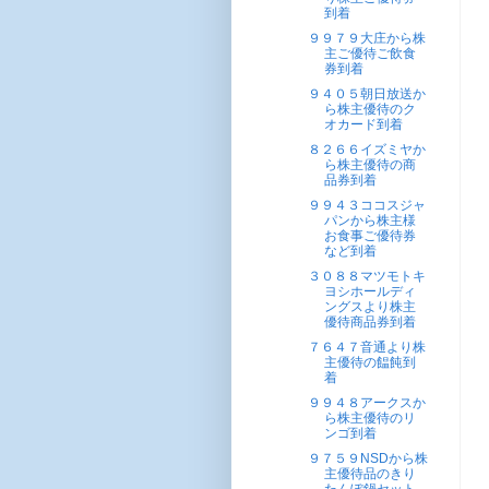
到着
９９７９大庄から株
主ご優待ご飲食
券到着
９４０５朝日放送か
ら株主優待のク
オカード到着
８２６６イズミヤか
ら株主優待の商
品券到着
９９４３ココスジャ
パンから株主様
お食事ご優待券
など到着
３０８８マツモトキ
ヨシホールディ
ングスより株主
優待商品券到着
７６４７音通より株
主優待の饂飩到
着
９９４８アークスか
ら株主優待のリ
ンゴ到着
９７５９NSDから株
主優待品のきり