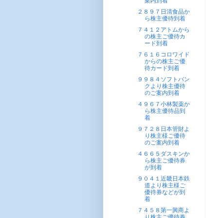
案内到着
２８９７日清食品か
ら株主優待到着
７４１２アトムから
の株主ご優待カ
ード到着
７６１６コロワイド
からの株主ご優
待カード到着
９９８４ソフトバン
クより株主優待
のご案内到着
４９６７小林製薬か
ら株主優待品到
着
９７２８日本管財よ
り株主様ご優待
のご案内到着
４６６５ダスキンか
ら株主ご優待券
が到着
９０４１近畿日本鉄
道より株主様ご
優待券などが到
着
７４５８第一興商よ
り株主ご優待券