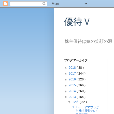
優待Ｖ
株主優待は嫁の笑顔の源
ブログ アーカイブ
►
2018
( 38 )
►
2017
( 244 )
►
2016
( 226 )
►
2015
( 266 )
►
2014
( 260 )
▼
2013
( 164 )
▼
12月
( 32 )
１７８０ヤマウラか
ら株主優待のご