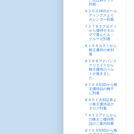
たんぽ鍋セット
到着
９２０２ANAホール
ディングスより
カレンダー到着
７２７８エクセディ
から優待カタロ
グで選んだル・
クルーゼ到着
８１９６カスミから
株主優待の米到
着
８７９８アドバンス
クリエイトから
株主優待のベル
トが届きまし
た。
９７５９NSDから株
主優待品の梅干
し到着
８６０１大和証券よ
り株主優待品カ
タログ到着
７４１２アトムから
の株主ご優待商
品のご案内到着
９７５９NSDから株