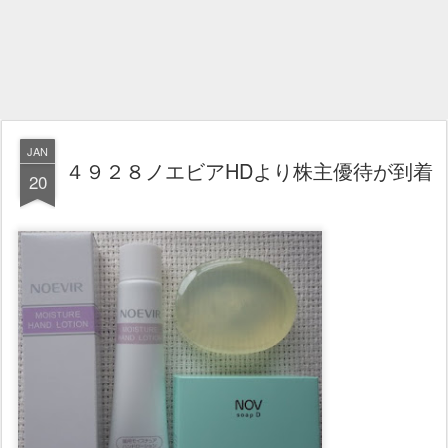
JAN
４９２８ノエビアHDより株主優待が到着
20