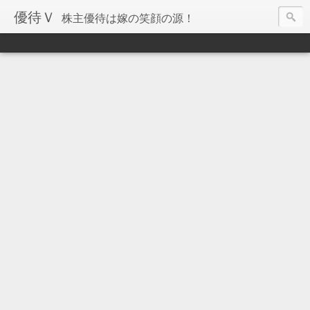
優待Ｖ
株主優待は嫁の笑顔の源！