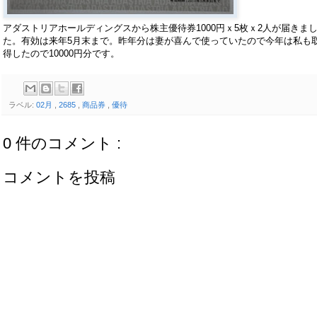
アダストリアホールディングスから株主優待券1000円ｘ5枚ｘ2人が届きま
た。有効は来年5月末まで。昨年分は妻が喜んで使っていたので今年は私も
得したので10000円分です。
ラベル:
02月
,
2685
,
商品券
,
優待
0 件のコメント :
コメントを投稿