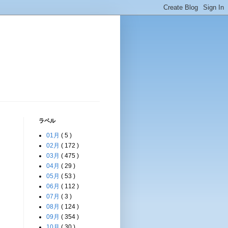
ラベル
01月
( 5 )
02月
( 172 )
03月
( 475 )
04月
( 29 )
05月
( 53 )
06月
( 112 )
07月
( 3 )
08月
( 124 )
09月
( 354 )
10月
( 30 )