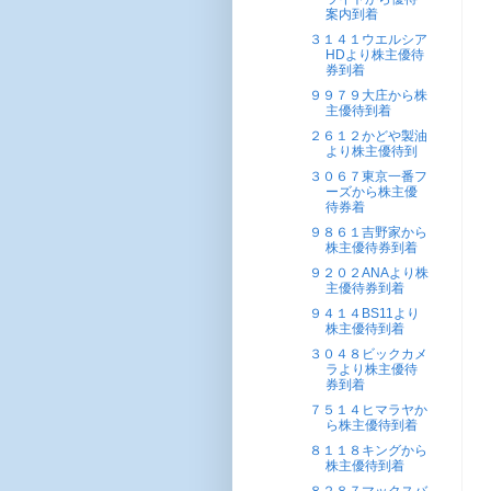
案内到着
３１４１ウエルシア
HDより株主優待
券到着
９９７９大庄から株
主優待到着
２６１２かどや製油
より株主優待到
３０６７東京一番フ
ーズから株主優
待券着
９８６１吉野家から
株主優待券到着
９２０２ANAより株
主優待券到着
９４１４BS11より
株主優待到着
３０４８ビックカメ
ラより株主優待
券到着
７５１４ヒマラヤか
ら株主優待到着
８１１８キングから
株主優待到着