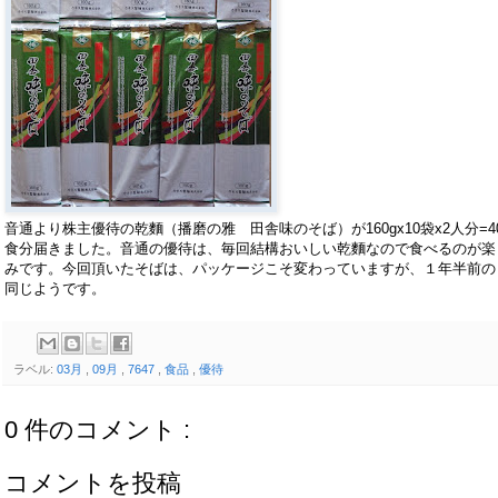
音通より株主優待の乾麵（播磨の雅 田舎味のそば）が160gx10袋x2人分=4
食分届きました。音通の優待は、毎回結構おいしい乾麵なので食べるのが楽
みです。今回頂いたそばは、パッケージこそ変わっていますが、１年半前の
同じようです。
ラベル:
03月
,
09月
,
7647
,
食品
,
優待
0 件のコメント :
コメントを投稿