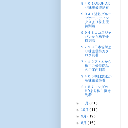
８４０１OUGHDよ
り株主優待到着
９０４１近鉄グルー
プホールディン
グスより株主優
待到着
９９４３ココスジャ
パンから株主優
待到着
９７２８日本管財よ
り株主優待カタ
ログ到着
７４１２アトムから
株主ご優待商品
のご案内到着
９４０５朝日放送か
ら株主優待着
２１５７コシダカ
HDより株主優待
到着
►
11月
( 31 )
►
10月
( 11 )
►
9月
( 19 )
►
8月
( 16 )