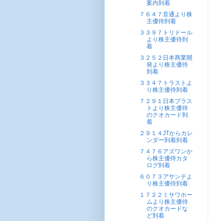
案内到着
７６４７音通より株
主優待到着
３３９７トリドール
より株主優待到
着
３２５２日本商業開
発より株主優待
到着
３３４７トラストよ
り株主優待到着
７２９１日本プラス
トより株主優待
のクオカード到
着
２９１４JTからカレ
ンダー到着到着
７４７６アズワンか
ら株主優待カタ
ログ到着
６０７３アサンテよ
り株主優待到着
１７２２ミサワホー
ムより株主優待
のクオカードな
ど到着