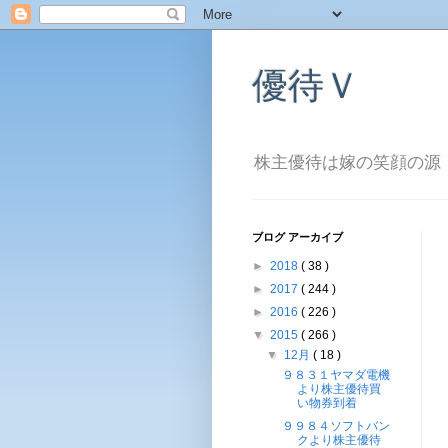
優待Ｖ
株主優待は嫁の笑顔の源
ブログ アーカイブ
►
2018
( 38 )
►
2017
( 244 )
►
2016
( 226 )
▼
2015
( 266 )
▼
12月
( 18 )
９８３１ヤマダ電機
より株主優待買
い物券到着
９９８４ソフトバン
クより株主優待