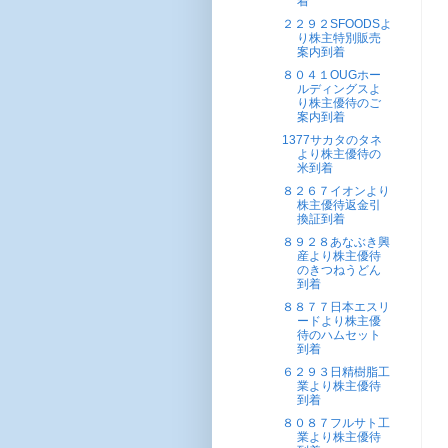
着
２２９２SFOODSよ
り株主特別販売
案内到着
８０４１OUGホー
ルディングスよ
り株主優待のご
案内到着
1377サカタのタネ
より株主優待の
米到着
８２６７イオンより
株主優待返金引
換証到着
８９２８あなぶき興
産より株主優待
のきつねうどん
到着
８８７７日本エスリ
ードより株主優
待のハムセット
到着
６２９３日精樹脂工
業より株主優待
到着
８０８７フルサト工
業より株主優待