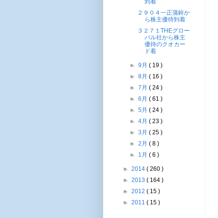
到着
２９０４一正蒲鉾か
ら株主優待到着
３２７１THEグロー
バル社から株主
優待のクオカー
ド着
►
9月
( 19 )
►
8月
( 16 )
►
7月
( 24 )
►
6月
( 61 )
►
5月
( 24 )
►
4月
( 23 )
►
3月
( 25 )
►
2月
( 8 )
►
1月
( 6 )
►
2014
( 260 )
►
2013
( 164 )
►
2012
( 15 )
►
2011
( 15 )