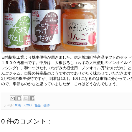
日精樹脂工業より株主優待が届きました。信州坂城町特産品ギフトのセット
１５００円相当です。中身は、大根おろし（ねずみ大根使用のノンオイルド
ッシング）、和牛つけだれ（ねずみ大根使用 ノンオイル万能つけだれ）と
んごジャム。自慢の特産品のようですのでありがたく味わせていただきます
3月権利の株主優待ですが、到着は10月。10月になるのは事前に分かってい
ので、季節ものかなと思っていましたが、これはどうなんでしょう。
ラベル:
03月
,
6293
,
食品
,
優待
0 件のコメント :