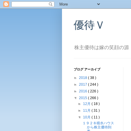
優待Ｖ
株主優待は嫁の笑顔の源
ブログ アーカイブ
►
2018
( 38 )
►
2017
( 244 )
►
2016
( 226 )
▼
2015
( 266 )
►
12月
( 18 )
►
11月
( 31 )
▼
10月
( 11 )
１９２８積水ハウス
から株主優待到