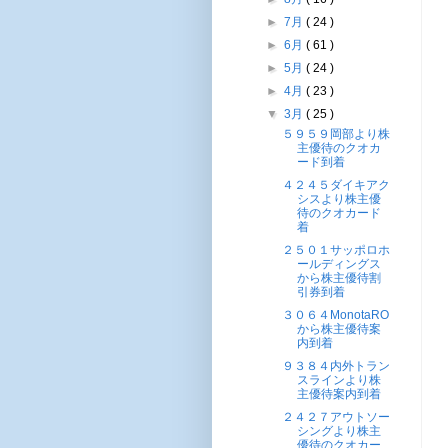
►
7月
( 24 )
►
6月
( 61 )
►
5月
( 24 )
►
4月
( 23 )
▼
3月
( 25 )
５９５９岡部より株
主優待のクオカ
ード到着
４２４５ダイキアク
シスより株主優
待のクオカード
着
２５０１サッポロホ
ールディングス
から株主優待割
引券到着
３０６４MonotaRO
から株主優待案
内到着
９３８４内外トラン
スラインより株
主優待案内到着
２４２７アウトソー
シングより株主
優待のクオカー