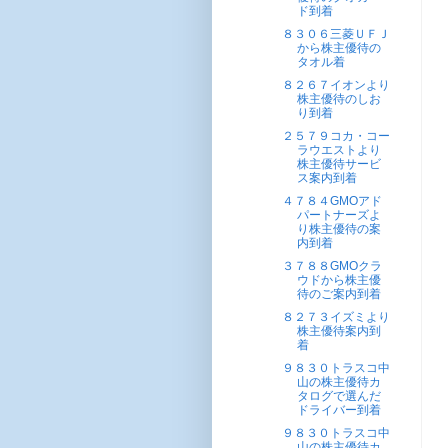
ド到着
８３０６三菱ＵＦＪ
から株主優待の
タオル着
８２６７イオンより
株主優待のしお
り到着
２５７９コカ・コー
ラウエストより
株主優待サービ
ス案内到着
４７８４GMOアド
パートナーズよ
り株主優待の案
内到着
３７８８GMOクラ
ウドから株主優
待のご案内到着
８２７３イズミより
株主優待案内到
着
９８３０トラスコ中
山の株主優待カ
タログで選んだ
ドライバー到着
９８３０トラスコ中
山の株主優待カ