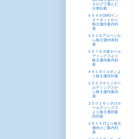
タログで選んだ
台車到着
９４４９GMOイン
ターネットから
株主優待案内到
着
３０２８アルペンか
ら株主優待券到
着
４５７８大塚ホール
ディングスより
株主優待案内到
着
４９１９ミルボンよ
り株主優待到着
２５０３キリンホー
ルディングスか
ら株主優待案内
着
２５０１サッポロホ
ールディングス
より株主優待案
内到着
２９１４JTより株主
優待のご案内到
着