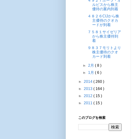
４９２７ポーラ・オ
ルビスから株主
優待の案内到着
４８２６CIJから株
主優待のクオカ
ードが到着
７５８１サイゼリア
から株主優待到
着
９８３７モリトより
株主優待のクオ
カード到着
►
2月
( 8 )
►
1月
( 6 )
►
2014
( 260 )
►
2013
( 164 )
►
2012
( 15 )
►
2011
( 15 )
このブログを検索