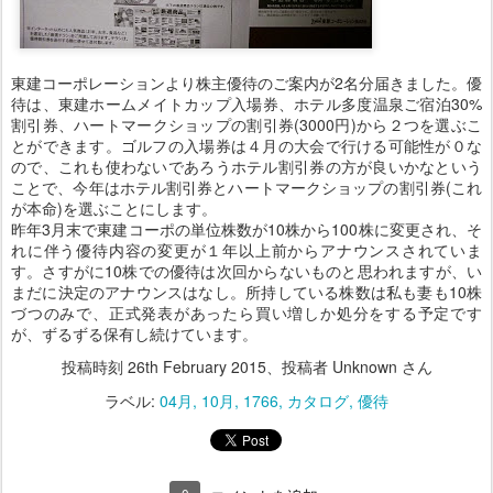
東建コーポレーションより株主優待のご案内が2名分届きました。優
待は、東建ホームメイトカップ入場券、ホテル多度温泉ご宿泊30%
割引券、ハートマークショップの割引券(3000円)から２つを選ぶこ
とができます。ゴルフの入場券は４月の大会で行ける可能性が０な
ので、これも使わないであろうホテル割引券の方が良いかなという
ことで、今年はホテル割引券とハートマークショップの割引券(これ
が本命)を選ぶことにします。
昨年3月末で東建コーポの単位株数が10株から100株に変更され、そ
れに伴う優待内容の変更が１年以上前からアナウンスされていま
す。さすがに10株での優待は次回からないものと思われますが、い
まだに決定のアナウンスはなし。所持している株数は私も妻も10株
づつのみで、正式発表があったら買い増しか処分をする予定です
が、ずるずる保有し続けています。
投稿時刻
26th February 2015
、投稿者 Unknown さん
ラベル:
04月
10月
1766
カタログ
優待