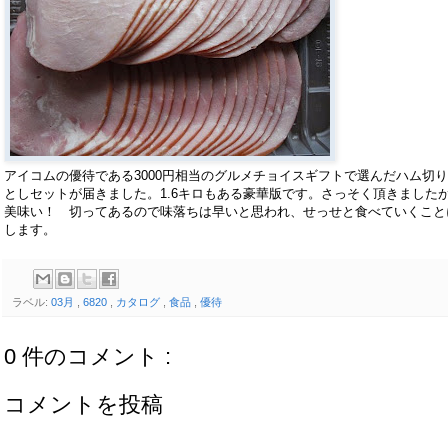
アイコムの優待である3000円相当のグルメチョイスギフトで選んだハム切
としセットが届きました。1.6キロもある豪華版です。さっそく頂きました
美味い！ 切ってあるので味落ちは早いと思われ、せっせと食べていくこと
します。
ラベル:
03月
,
6820
,
カタログ
,
食品
,
優待
0 件のコメント :
コメントを投稿