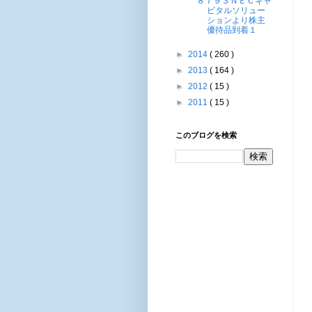
８７９３ＮＥＣキャ
ピタルソリュー
ションより株主
優待品到着１
►
2014
( 260 )
►
2013
( 164 )
►
2012
( 15 )
►
2011
( 15 )
このブログを検索