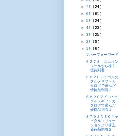
►
7月
( 24 )
►
6月
( 61 )
►
5月
( 24 )
►
4月
( 23 )
►
3月
( 25 )
►
2月
( 8 )
▼
1月
( 6 )
マネーフォーワード
６２７８ ユニオン
ツールから株主
優待到着
６８２０アイコムの
グルメギフトカ
タログで選んだ
優待品到着２
６８２０アイコムの
グルメギフトカ
タログで選んだ
優待品到着１
８７９３ＮＥＣキャ
ピタルソリュー
ションより株主
優待品到着２