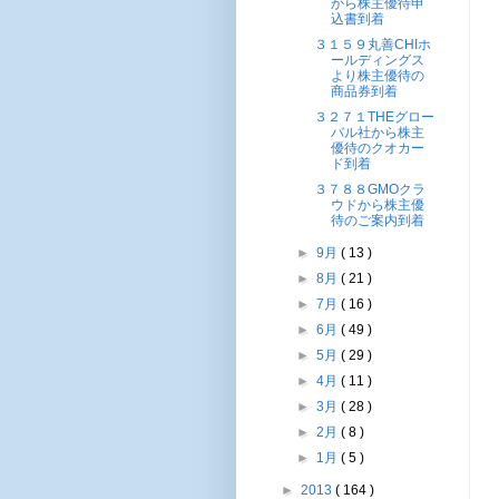
から株主優待申
込書到着
３１５９丸善CHIホ
ールディングス
より株主優待の
商品券到着
３２７１THEグロー
バル社から株主
優待のクオカー
ド到着
３７８８GMOクラ
ウドから株主優
待のご案内到着
►
9月
( 13 )
►
8月
( 21 )
►
7月
( 16 )
►
6月
( 49 )
►
5月
( 29 )
►
4月
( 11 )
►
3月
( 28 )
►
2月
( 8 )
►
1月
( 5 )
►
2013
( 164 )