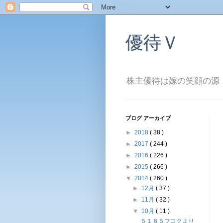
優待Ｖ
株主優待は嫁の笑顔の源
ブログ アーカイブ
►
2018
( 38 )
►
2017
( 244 )
►
2016
( 226 )
►
2015
( 266 )
▼
2014
( 260 )
►
12月
( 37 )
►
11月
( 32 )
▼
10月
( 11 )
５１８５フコクより