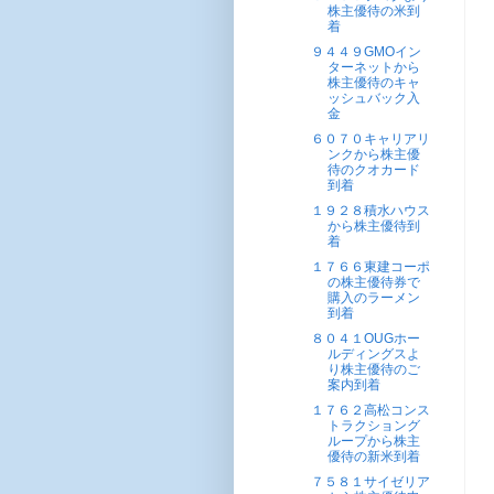
株主優待の米到
着
９４４９GMOイン
ターネットから
株主優待のキャ
ッシュバック入
金
６０７０キャリアリ
ンクから株主優
待のクオカード
到着
１９２８積水ハウス
から株主優待到
着
１７６６東建コーポ
の株主優待券で
購入のラーメン
到着
８０４１OUGホー
ルディングスよ
り株主優待のご
案内到着
１７６２高松コンス
トラクショング
ループから株主
優待の新米到着
７５８１サイゼリア