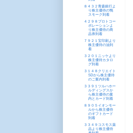
８４３２青森銀行よ
り株主優待の鴨
スモーク到着
４２９８プロトコー
ポレーションよ
り株主優待の商
品券到着
７９２１宝印刷より
株主優待の油到
着
３２０１ニッケより
株主優待カタロ
グ到着
３１４８クリエイト
SDから株主優待
のご案内到着
３３９１ツルハホー
ルディングスか
ら株主優待の案
内とカード到着
８９０５イオンモー
ルから株主優待
のギフトカード
到着
３３４９コスモス薬
品より株主優待