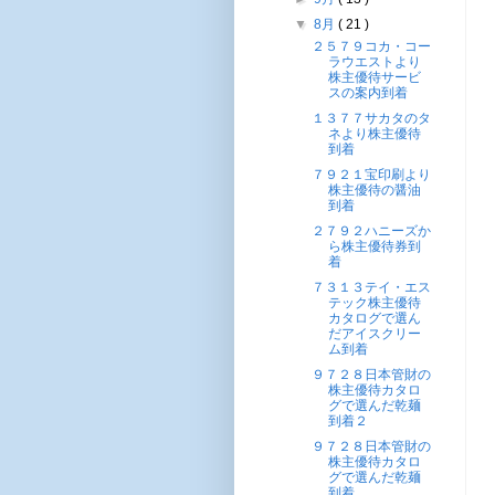
▼
8月
( 21 )
２５７９コカ・コー
ラウエストより
株主優待サービ
スの案内到着
１３７７サカタのタ
ネより株主優待
到着
７９２１宝印刷より
株主優待の醤油
到着
２７９２ハニーズか
ら株主優待券到
着
７３１３テイ・エス
テック株主優待
カタログで選ん
だアイスクリー
ム到着
９７２８日本管財の
株主優待カタロ
グで選んだ乾麺
到着２
９７２８日本管財の
株主優待カタロ
グで選んだ乾麺
到着