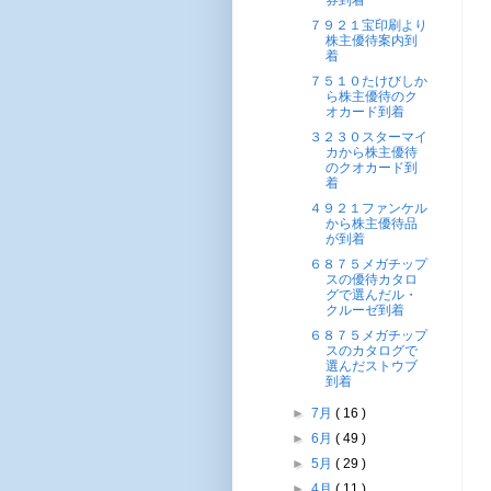
券到着
７９２１宝印刷より
株主優待案内到
着
７５１０たけびしか
ら株主優待のク
オカード到着
３２３０スターマイ
カから株主優待
のクオカード到
着
４９２１ファンケル
から株主優待品
が到着
６８７５メガチップ
スの優待カタロ
グで選んだル・
クルーゼ到着
６８７５メガチップ
スのカタログで
選んだストウブ
到着
►
7月
( 16 )
►
6月
( 49 )
►
5月
( 29 )
►
4月
( 11 )