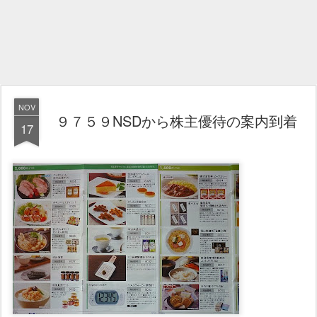
NOV
９７５９NSDから株主優待の案内到着
17